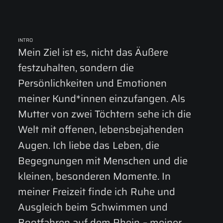
INTRO
Mein
Ziel
ist
es,
nicht
das
Äußere
festzuhalten,
sondern
die
Persönlichkeiten
und
Emotionen
meiner
Kund*innen
einzufangen.
Als
Mutter
von
zwei
Töchtern
sehe
ich
die
Welt
mit
offenen,
lebensbejahenden
Augen.
Ich
liebe
das
Leben,
die
Begegnungen
mit
Menschen
und
die
kleinen,
besonderen
Momente.
In
meiner
Freizeit
finde
ich
Ruhe
und
Ausgleich
beim
Schwimmen
und
Bootfahren
auf
dem
Rhein
–
meiner