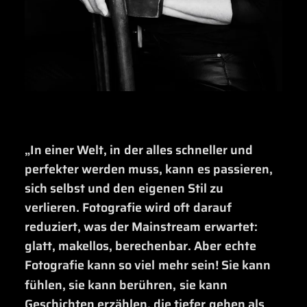
„In
einer
Welt,
in
der
alles
schneller
und
perfekter
werden
muss,
kann
es
passieren,
sich
selbst
und
den
eigenen
Stil
zu
verlieren.
Fotografie
wird
oft
darauf
reduziert,
was
der
Mainstream
erwartet:
glatt,
makellos,
berechenbar.
Aber
echte
Fotografie
kann
so
viel
mehr
sein!
Sie
kann
fühlen,
sie
kann
berühren,
sie
kann
Geschichten
erzählen,
die
tiefer
gehen
als